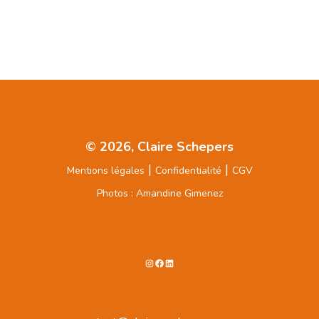
© 2026, Claire Schepers
|
|
Mentions légales
Confidentialité
CGV
Photos : Amandine Gimenez
Instagram
Facebook
LinkedIn