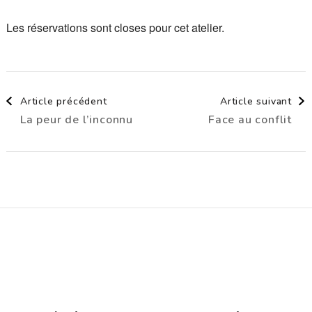
Les réservations sont closes pour cet atelier.
Navigation
Article précédent
Article suivant
La peur de l’inconnu
Face au conflit
d'article