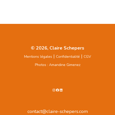
© 2026, Claire Schepers
|
|
Mentions légales
Confidentialité
CGV
Photos : Amandine Gimenez
Instagram
Facebook
LinkedIn
contact@claire-schepers.com