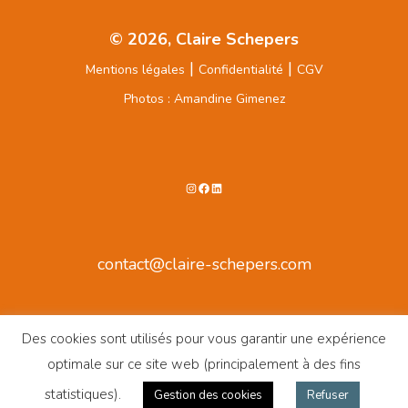
© 2026, Claire Schepers
|
|
Mentions légales
Confidentialité
CGV
Photos : Amandine Gimenez
Instagram
Facebook
LinkedIn
contact@claire-schepers.com
Des cookies sont utilisés pour vous garantir une expérience
optimale sur ce site web (principalement à des fins
statistiques).
Gestion des cookies
Refuser