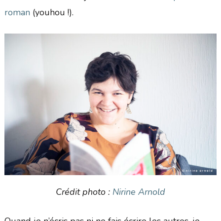
roman
(youhou !).
Crédit photo :
Nirine Arnold
Quand je n’écris pas ni ne fais écrire les autres, je