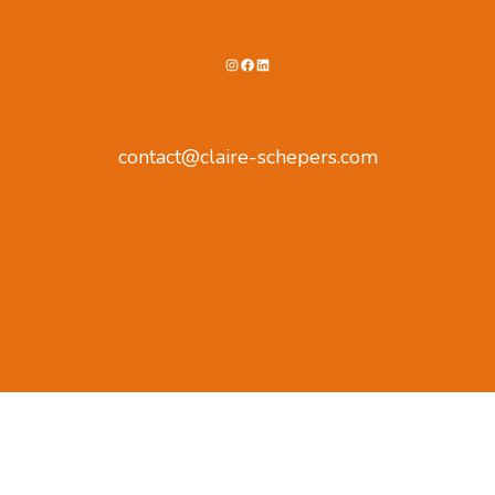
Instagram
Facebook
LinkedIn
contact@claire-schepers.com