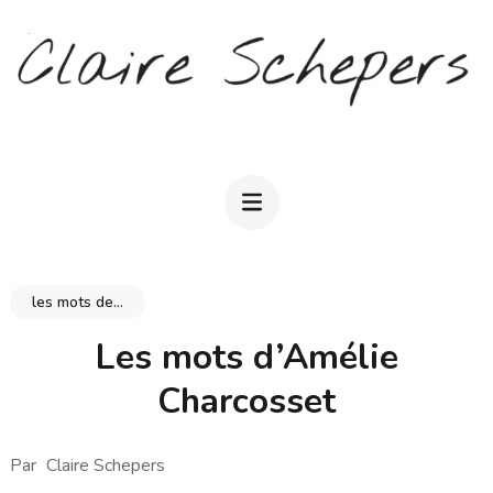
Aller
au
contenu
(Pressez
CLAIRE SCHEPERS
Entrée)
les mots de...
Les mots d’Amélie
Charcosset
Par
Claire Schepers