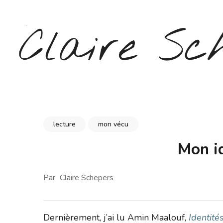
Aller
au
contenu
(Pressez
Entrée)
CLAIRE SCHEPERS
lecture
mon vécu
Mon id
Par
Claire Schepers
Dernièrement, j’ai lu Amin Maalouf,
Identité