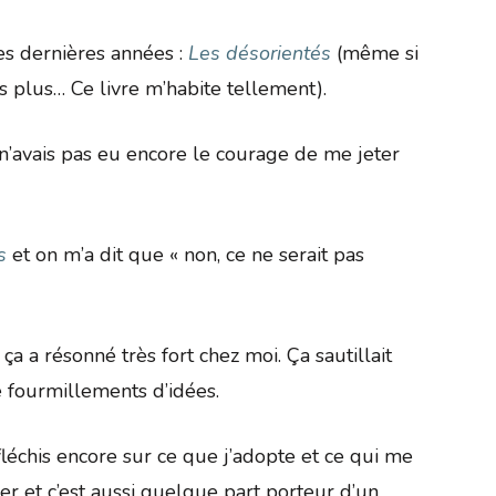
es dernières années :
Les désorientés
(même si
is plus… Ce livre m’habite tellement).
e n’avais pas eu encore le courage de me jeter
s
et on m’a dit que « non, ce ne serait pas
ça a résonné très fort chez moi. Ça sautillait
de fourmillements d’idées.
fléchis encore sur ce que j’adopte et ce qui me
oger et c’est aussi quelque part porteur d’un