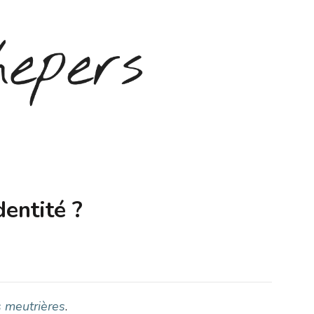
entité ?
s meutrières
.