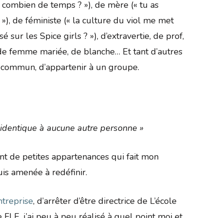
is combien de temps ? »), de mère (« tu as
 »), de féministe (« la culture du viol me met
é sur les Spice girls ? »), d’extravertie, de prof,
 de femme mariée, de blanche… Et tant d’autres
n commun, d’appartenir à un groupe.
is identique à aucune autre personne »
t de petites appartenances qui fait mon
uis amenée à redéfinir.
ntreprise
, d’arrêter d’être directrice de L’école
e FLE, j’ai peu à peu réalisé à quel point moi et