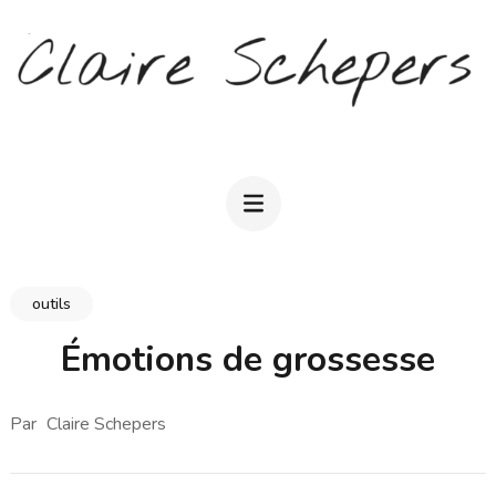
Aller
au
contenu
(Pressez
CLAIRE SCHEPERS
Entrée)
outils
Émotions de grossesse
Par
Claire Schepers