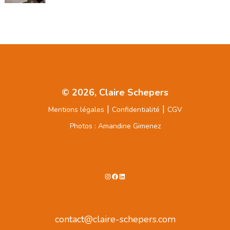
© 2026, Claire Schepers
|
|
Mentions légales
Confidentialité
CGV
Photos : Amandine Gimenez
Instagram
Facebook
LinkedIn
contact@claire-schepers.com