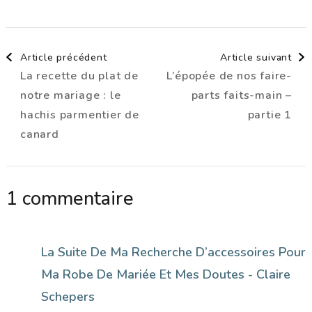
Navigation
Article précédent
Article suivant
La recette du plat de
L’épopée de nos faire-
d'article
notre mariage : le
parts faits-main –
hachis parmentier de
partie 1
canard
1 commentaire
La Suite De Ma Recherche D’accessoires Pour
Ma Robe De Mariée Et Mes Doutes - Claire
Schepers