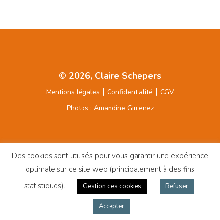
© 2026, Claire Schepers
|
|
Mentions légales
Confidentialité
CGV
Photos : Amandine Gimenez
Instagram
Facebook
LinkedIn
Des cookies sont utilisés pour vous garantir une expérience
optimale sur ce site web (principalement à des fins
statistiques).
Gestion des cookies
Refuser
contact@claire-schepers.com
Accepter