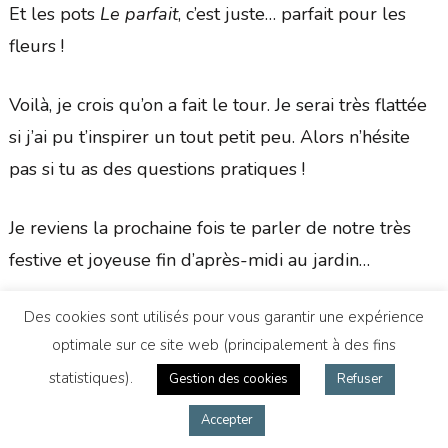
Et les pots
Le parfait
, c’est juste… parfait pour les
fleurs !
Voilà, je crois qu’on a fait le tour. Je serai très flattée
si j’ai pu t’inspirer un tout petit peu. Alors n’hésite
pas si tu as des questions pratiques !
Je reviens la prochaine fois te parler de notre très
festive et joyeuse fin d’après-midi au jardin…
Et toi, tu as fait ta décoration toi-même ? Tu
Des cookies sont utilisés pour vous garantir une expérience
optimale sur ce site web (principalement à des fins
l’imagines comment la décoration de ta salle ? Tu as
statistiques).
Gestion des cookies
Refuser
aussi deux espaces à décorer ? Raconte !
Accepter