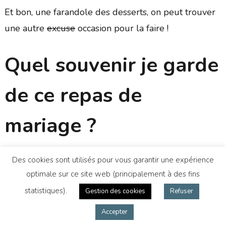
Et bon, une farandole des desserts, on peut trouver
une autre
excuse
occasion pour la faire !
Quel souvenir je garde
de ce repas de
mariage ?
Des cookies sont utilisés pour vous garantir une expérience
À la lecture de cet article, tu peux penser que mon
optimale sur ce site web (principalement à des fins
repas de mariage était un peu raté et que j’en garde
statistiques).
Gestion des cookies
Refuser
de l’amertume. Oui, j’ai été un peu déçue mais de
l’amertume, aujourd’hui, non, je ne crois pas.
Accepter