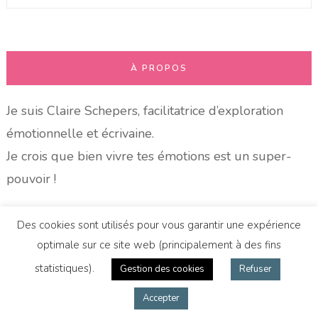
pour
:
À PROPOS
Je suis Claire Schepers, facilitatrice d’exploration
émotionnelle et écrivaine.
Je crois que bien vivre tes émotions est un super-
pouvoir !
Mes outils de travail sont l’écriture, le partage
Des cookies sont utilisés pour vous garantir une expérience
bienveillant et la CNV pour se parler à soi-même.
optimale sur ce site web (principalement à des fins
statistiques).
Gestion des cookies
Refuser
Ça t’intrigue ?
Accepter
Découvre l’exploration émotionnelle